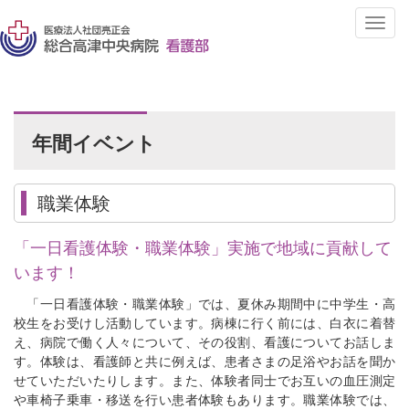
T
o
g
g
l
e
n
年間イベント
a
v
i
職業体験
g
a
t
「一日看護体験・職業体験」実施で地域に貢献して
i
います！
o
n
「一日看護体験・職業体験」では、夏休み期間中に中学生・高
校生をお受けし活動しています。病棟に行く前には、白衣に着替
え、病院で働く人々について、その役割、看護についてお話しま
す。体験は、看護師と共に例えば、患者さまの足浴やお話を聞か
せていただいたりします。また、体験者同士でお互いの血圧測定
や車椅子乗車・移送を行い患者体験もあります。職業体験では、