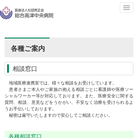
T
o
g
g
l
e
各種ご案内
n
a
v
相談窓口
i
g
地域医療連携室では、様々な相談をお受けしています。
a
患者さまご本人やご家族の抱える相談ごとに看護師や医療ソー
t
シャルワーカー等が対応しております。また、医療安全に関する
i
質問、相談、意見などをうかがい、不安なく治療を受けられるよ
o
うお手伝いしております。
n
秘密は厳守いたしますので安心してご相談ください。
各種相談窓口