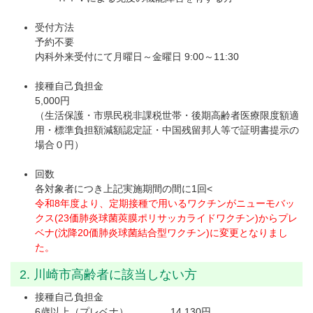
受付方法
予約不要
内科外来受付にて月曜日～金曜日 9:00～11:30
接種自己負担金
5,000円
（生活保護・市県民税非課税世帯・後期高齢者医療限度額適
用・標準負担額減額認定証・中国残留邦人等で証明書提示の
場合０円）
回数
各対象者につき上記実施期間の間に1回<
令和8年度より、定期接種で用いるワクチンがニューモバッ
クス(23価肺炎球菌莢膜ポリサッカライドワクチン)からプレ
ベナ(沈降20価肺炎球菌結合型ワクチン)に変更となりまし
た。
2. 川崎市高齢者に該当しない方
接種自己負担金
6歳以上（プレベナ） 14,130円