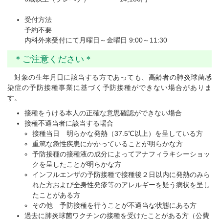
受付方法
予約不要
内科外来受付にて月曜日～金曜日 9:00～11:30
＊ご注意ください＊
対象の生年月日に該当する方であっても、高齢者の肺炎球菌感
染症の予防接種事業に基づく予防接種ができない場合がありま
す。
接種をうける本人の正確な意思確認ができない場合
接種不適当者に該当する場合
接種当日 明らかな発熱（37.5℃以上）を呈している方
重篤な急性疾患にかかっていることが明らかな方
予防接種の接種液の成分によってアナフィラキシーショッ
クを呈したことが明らかな方
インフルエンザの予防接種で接種後２日以内に発熱のみら
れた方および全身性発疹等のアレルギーを疑う病状を呈し
たことがある方
その他 予防接種を行うことが不適当な状態にある方
過去に肺炎球菌ワクチンの接種を受けたことがある方（公費