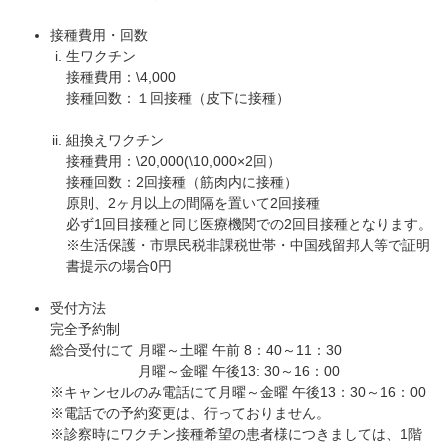
接種費用・回数
生ワクチン
接種費用：\4,000
接種回数：１回接種（皮下に接種）
組換えワクチン
接種費用：\20,000(\10,000×2回）
接種回数：2回接種（筋肉内に接種）
原則、2ヶ月以上の間隔を置いて2回接種
必ず1回目接種と同じ医療機関での2回目接種となります。
※生活保護・市県民税非課税世帯・中国残留邦人等で証明
書提示の場合0円
受付方法
完全予約制
総合受付にて 月曜～土曜 午前 8：40～11：30
月曜～金曜 午後13: 30～16：00
※キャンセルのみ電話にて月曜～金曜 午後13：30～16：00
※電話での予約変更は、行っておりません。
※診察時にワクチン接種希望の患者様につきましては、1階