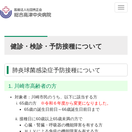
T
o
g
g
l
e
健診・検診・予防接種について
n
a
v
i
肺炎球菌感染症予防接種について
g
a
1. 川崎市高齢者の方
t
i
対象者：川崎市民のうち、以下に該当する方
o
65歳の方
※令和６年度から変更になりました。
65歳の誕生日前日～66歳誕生日前日まで
n
接種日に60歳以上65歳未満の方で
心臓・腎臓・呼吸器の機能障害を有する方
ＨＩＶによる免疫の機能障害を有する方