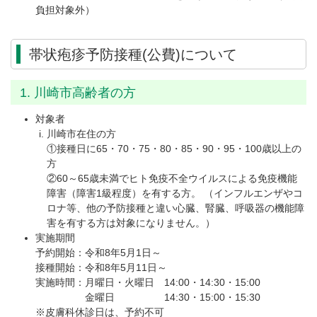
負担対象外）
帯状疱疹予防接種(公費)について
1. 川崎市高齢者の方
対象者
川崎市在住の方
①接種日に65・70・75・80・85・90・95・100歳以上の
方
②60～65歳未満でヒト免疫不全ウイルスによる免疫機能
障害（障害1級程度）を有する方。 （インフルエンザやコ
ロナ等、他の予防接種と違い心臓、腎臓、呼吸器の機能障
害を有する方は対象になりません。）
実施期間
予約開始：令和8年5月1日～
接種開始：令和8年5月11日～
実施時間：月曜日・火曜日 14:00・14:30・15:00
金曜日 14:30・15:00・15:30
※皮膚科休診日は、予約不可