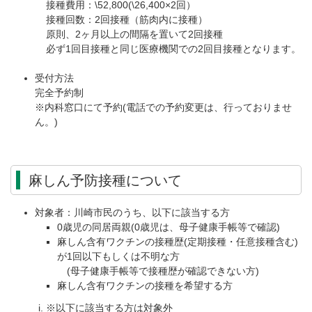
接種費用：\52,800(\26,400×2回）
接種回数：2回接種（筋肉内に接種）
原則、2ヶ月以上の間隔を置いて2回接種
必ず1回目接種と同じ医療機関での2回目接種となります。
受付方法
完全予約制
※内科窓口にて予約(電話での予約変更は、行っておりませ
ん。)
麻しん予防接種について
対象者：川崎市民のうち、以下に該当する方
0歳児の同居両親(0歳児は、母子健康手帳等で確認)
麻しん含有ワクチンの接種歴(定期接種・任意接種含む)
が1回以下もしくは不明な方
(母子健康手帳等で接種歴が確認できない方)
麻しん含有ワクチンの接種を希望する方
※以下に該当する方は対象外